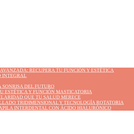
 AVANZADA: RECUPERA TU FUNCIÓN Y ESTÉTICA
 INTEGRAL
 SONRISA DEL FUTURO
TU ESTÉTICA Y FUNCIÓN MASTICATORIA
 CLARIDAD QUE TU SALUD MERECE
LLADO TRIDIMENSIONAL Y TECNOLOGÍA ROTATORIA
 PAPILA INTERDENTAL CON ÁCIDO HIALURÓNICO