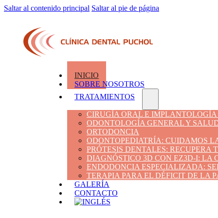
Saltar al contenido principal
Saltar al pie de página
INICIO
SOBRE NOSOTROS
TRATAMIENTOS
CIRUGÍA ORAL E IMPLANTOLOGÍA
ODONTOLOGÍA GENERAL Y SALUD
ORTODONCIA
ODONTOPEDIATRÍA: CUIDAMOS LA
PRÓTESIS DENTALES: RECUPERA 
DIAGNÓSTICO 3D CON EZ3D-I: LA
ENDODONCIA ESPECIALIZADA: SE
TERAPIA PARA EL DÉFICIT DE LA
GALERÍA
CONTACTO