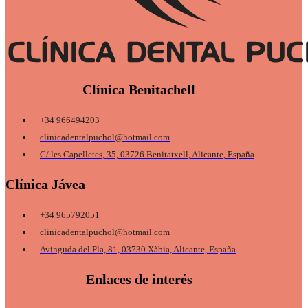
Clínica Benitachell
+34 966494203
clinicadentalpuchol@hotmail.com
C/ les Capelletes, 35, 03726 Benitatxell, Alicante, España
Clínica Jávea
+34 965792051
clinicadentalpuchol@hotmail.com
Avinguda del Pla, 81, 03730 Xàbia, Alicante, España
Enlaces de interés