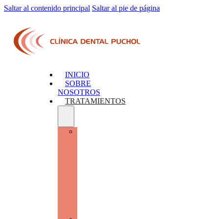
Saltar al contenido principal
Saltar al pie de página
INICIO
SOBRE
NOSOTROS
TRATAMIENTOS
CIRUGÍA
ORAL
E
IMPLANTOLOGÍA
AVANZADA:
RECUPERA
TU
FUNCIÓN
Y
ESTÉTICA