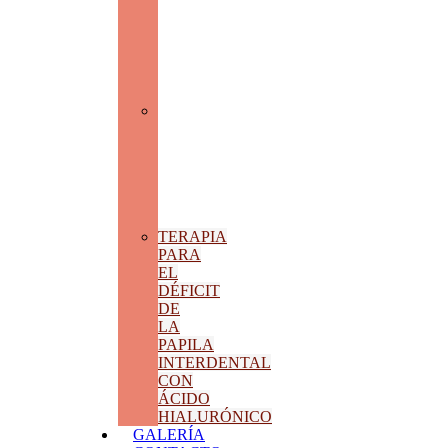
LA
CLARIDAD
QUE
TU
SALUD
MERECE
ENDODONCIA
ESPECIALIZADA:
SELLADO
TRIDIMENSIONAL
Y
TECNOLOGÍA
ROTATORIA
TERAPIA
PARA
EL
DÉFICIT
DE
LA
PAPILA
INTERDENTAL
CON
ÁCIDO
HIALURÓNICO
GALERÍA